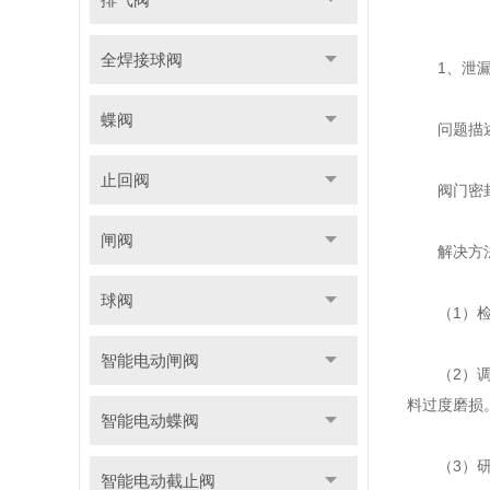
全焊接球阀
1、泄漏
蝶阀
问题描
止回阀
阀门密封不
闸阀
解决方
球阀
（1）检查
智能电动闸阀
（2）调整
料过度磨损
智能电动蝶阀
（3）研磨
智能电动截止阀