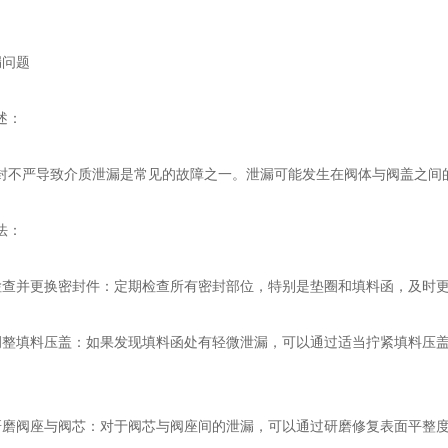
问题
述：
严导致介质泄漏是常见的故障之一。泄漏可能发生在阀体与阀盖之间的
法：
并更换密封件：定期检查所有密封部位，特别是垫圈和填料函，及时更
填料压盖：如果发现填料函处有轻微泄漏，可以通过适当拧紧填料压盖
。
阀座与阀芯：对于阀芯与阀座间的泄漏，可以通过研磨修复表面平整度