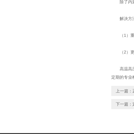
除了内漏之
解决方
（1）重新
（2）更换
高温高压电
定期的专业
上一篇：
下一篇：