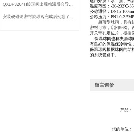
适用介质：水、油、气
QXDF3204H旋球阀出现粘滞后会导致的故障分享
温度范围：-20-232℃-3
公称通径：DN15-100mm1
安装硬碰硬密封旋球阀完成后别忘了进行调试工作
公称压力：PN1.0-2.5MP
超薄型球阀，具有结构
密封可靠，启闭轻松。
开关带孔定位片，根据
保温
球阀
也称夹套球
有良好的保温保冷特性
保温球阀
根据球阀的结
的系统管路中。
留言询价
产品：
您的单位：