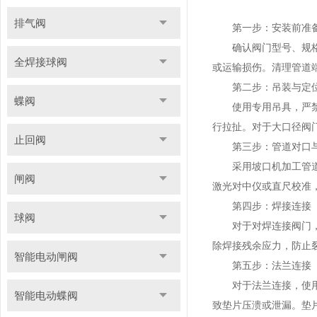
排气阀
第一步：安装前准备
确认阀门型号、规格、
全焊接球阀
或运输损伤。清理管道
第二步：吊装与定
蝶阀
使用专用吊具，严禁将
行拉扯。对于大口径阀
止回阀
第三步：管道对口与
采用坡口机加工管道端
闸阀
激光对中仪或直尺校准，
第四步：焊接连接（
球阀
对于对焊连接阀门，采
除焊接残余应力，防止
智能电动闸阀
第五步：法兰连接（
对于法兰连接，使用高强
智能电动蝶阀
致垫片压溃或泄漏。垫