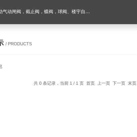
闸阀，截止阀，蝶阀，球阀、楼宇自控阀、消防器材等
示
/ PRODUCTS
息
共 0 条记录，当前 1 / 1 页 首页 上一页 下一页 末